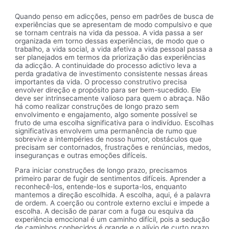
Quando penso em adicções, penso em padrões de busca de
experiências que se apresentam de modo compulsivo e que
se tornam centrais na vida da pessoa. A vida passa a ser
organizada em torno dessas experiências, de modo que o
trabalho, a vida social, a vida afetiva a vida pessoal passa a
ser planejados em termos da priorização das experiências
da adicção. A continuidade do processo adictivo leva a
perda gradativa de investimento consistente nessas áreas
importantes da vida. O processo construtivo precisa
envolver direção e propósito para ser bem-sucedido. Ele
deve ser intrinsecamente valioso para quem o abraça. Não
há como realizar construções de longo prazo sem
envolvimento e engajamento, algo somente possível se
fruto de uma escolha significativa para o indivíduo. Escolhas
significativas envolvem uma permanência de rumo que
sobrevive a intempéries de nosso humor, obstáculos que
precisam ser contornados, frustrações e renúncias, medos,
inseguranças e outras emoções difíceis.
Para iniciar construções de longo prazo, precisamos
primeiro parar de fugir de sentimentos difíceis. Aprender a
reconhecê-los, entende-los e suporta-los, enquanto
mantemos a direção escolhida. A escolha, aqui, é a palavra
de ordem. A coerção ou controle externo exclui e impede a
escolha. A decisão de parar com a fuga ou esquiva da
experiência emocional é um caminho difícil, pois a sedução
de caminhos conhecidos é grande e o alívio de curto prazo